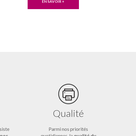
EN SAVOIR +
Qualité
siste
Parmi nos priorités
 nos
quotidiennes, la
qualité du