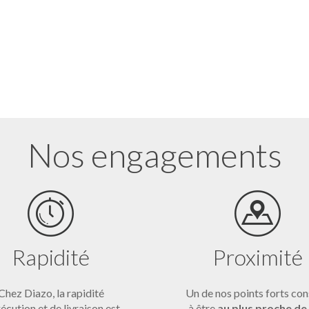
Nos engagements
Rapidité
Proximité
Chez Diazo, la rapidité
Un de nos points forts con
écution et de livraison est
à être
au plus proche de