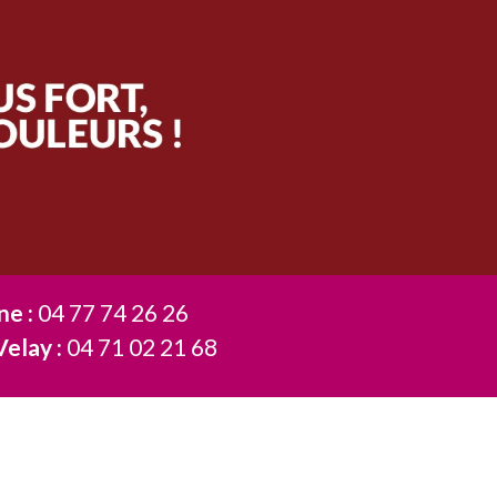
ne :
04 77 74 26 26
Velay :
04 71 02 21 68