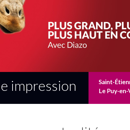
ne impression
Saint-Étien
Le Puy-en-