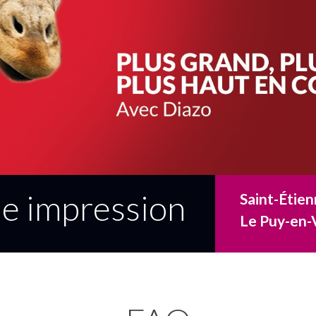
ne impression
Saint-Étien
Le Puy-en-