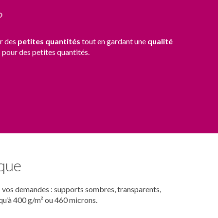
?
r des
petites quantités
tout en gardant une
qualité
s pour des petites quantités.
ique
es vos demandes : supports sombres, transparents,
squ’à 400 g/m² ou 460 microns.