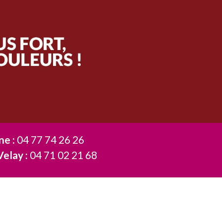
ne :
04 77 74 26 26
Velay :
04 71 02 21 68