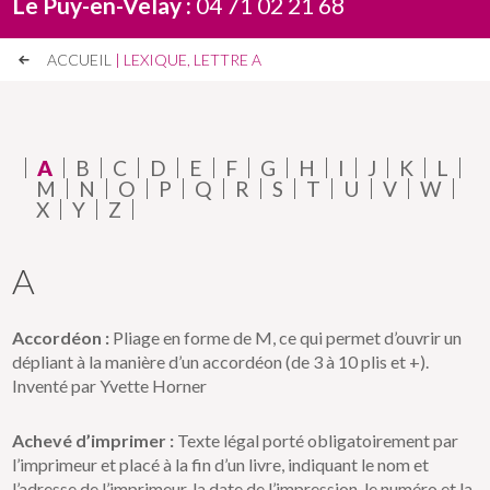
Le Puy-en-Velay :
04 71 02 21 68
ACCUEIL
| LEXIQUE, LETTRE A
A
B
C
D
E
F
G
H
I
J
K
L
M
N
O
P
Q
R
S
T
U
V
W
X
Y
Z
A
Accordéon :
Pliage en forme de M, ce qui permet d’ouvrir un
dépliant à la manière d’un accordéon (de 3 à 10 plis et +).
Inventé par Yvette Horner
Achevé d’imprimer :
Texte légal porté obligatoirement par
l’imprimeur et placé à la fin d’un livre, indiquant le nom et
l’adresse de l’imprimeur, la date de l’impression, le numéro et la