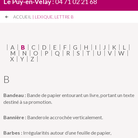
Le Puy-en-Velay :
04 71 02 21 68
ACCUEIL
| LEXIQUE, LETTRE B
A
B
C
D
E
F
G
H
I
J
K
L
M
N
O
P
Q
R
S
T
U
V
W
X
Y
Z
B
Bandeau :
Bande de papier entourant un livre, portant un texte
destiné à sa promotion.
Bannière :
Banderole accrochée verticalement.
Barbes :
Irrégularités autour d’une feuille de papier,