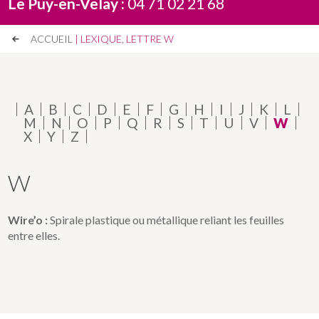
Le Puy-en-Velay :
04 71 02 21 68
ACCUEIL
| LEXIQUE, LETTRE W
A
B
C
D
E
F
G
H
I
J
K
L
M
N
O
P
Q
R
S
T
U
V
W
X
Y
Z
W
Wire’o :
Spirale plastique ou métallique reliant les feuilles
entre elles.