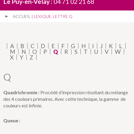
Le Puy-en-Velay :
04 71 02 21 68
ACCUEIL
| LEXIQUE, LETTRE Q
A
B
C
D
E
F
G
H
I
J
K
L
M
N
O
P
Q
R
S
T
U
V
W
X
Y
Z
Q
Quadrichromie :
Procédé d’impression résultant du mélange
des 4 couleurs primaires. Avec cette technique, la gamme de
couleurs est infinie.
Queue :