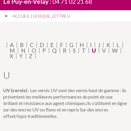
Le Puy-en-Velay :
04 71 02 21 68
ACCUEIL
| LEXIQUE, LETTRE U
A
B
C
D
E
F
G
H
I
J
K
L
M
N
O
P
Q
R
S
T
U
V
W
X
Y
Z
U
UV (vernis) :
Les vernis UV sont des vernis haut de gamme : ils
présentent les meilleures performances du point de vue
brillant et résistance aux agent chimiques.Ils s’utilisent en ligne
sur des encres UV ou flexo et en repris Sur des encres
offset/typo traditionnelles.